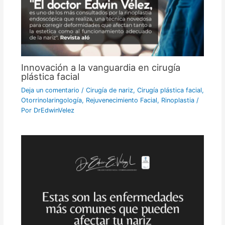
Innovación a la vanguardia en cirugía
plástica facial
Deja un comentario
/
Cirugía de nariz
,
Cirugía plástica facial
,
Otorrinolaringología
,
Rejuvenecimiento Facial
,
Rinoplastia
/
Por
DrEdwinVelez