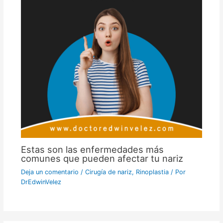
Estas son las enfermedades más
comunes que pueden afectar tu nariz
Deja un comentario
/
Cirugía de nariz
,
Rinoplastia
/ Por
DrEdwinVelez