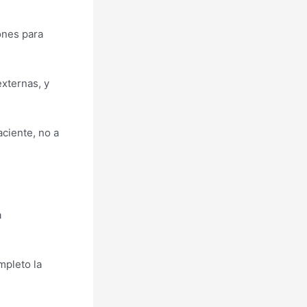
ones para
externas, y
ciente, no a
a
mpleto la