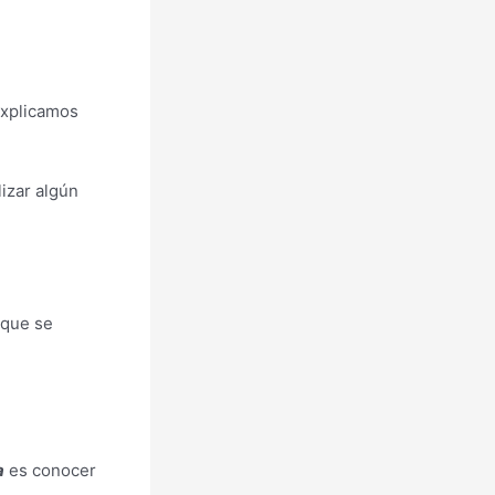
explicamos
izar algún
 que se
a
es conocer