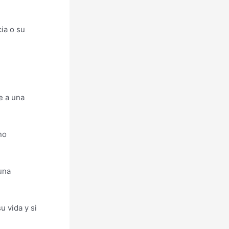
ia o su
e a una
no
una
u vida y si