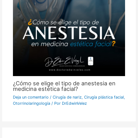
¿Cómo se elige el tipo de anestesia en
medicina estética facial?
Deja un comentario
/
Cirugía de nariz
,
Cirugía plástica facial
,
Otorrinolaringología
/ Por
DrEdwinVelez